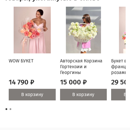
WOW БУКЕТ
Авторская Корзина
Букет ве
Гортензии и
францу
Георгины
розами
14 790 ₽
15 000 ₽
29 50
В корзину
В корзину
В 