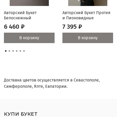
надежную доставку, чтобы ваш букет был свежим и
безупречным.
Авторский Букет
Авторский Букет Протея
Белоснежный
и Пионовидные
Подарите радость и эмоции с нашим авторским
6 460 ₽
7 395 ₽
сборным букетом!
В корзину
В корзину
Доставка цветов осуществляется в Севастополе,
Симферополе, Ялте, Евпатории.
КУПИ БУКЕТ