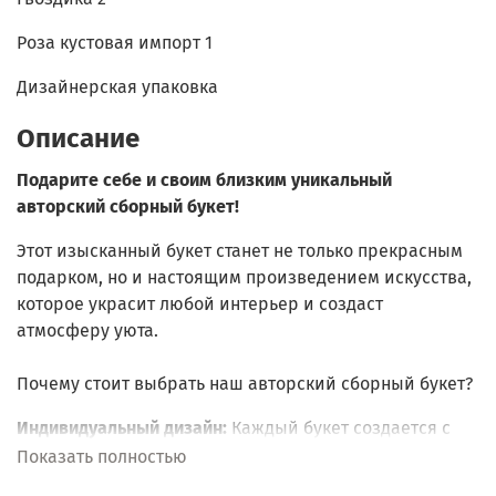
Роза кустовая импорт 1
Дизайнерская упаковка
Описание
Подарите себе и своим близким уникальный
авторский сборный букет!
Этот изысканный букет станет не только прекрасным
подарком, но и настоящим произведением искусства,
которое украсит любой интерьер и создаст
атмосферу уюта.
Почему стоит выбрать наш авторский сборный букет?
Индивидуальный дизайн:
Каждый букет создается с
любовью и вниманием к деталям. Мы учитываем ваши
Показать полностью
предпочтения и подбираем цветы, которые идеально