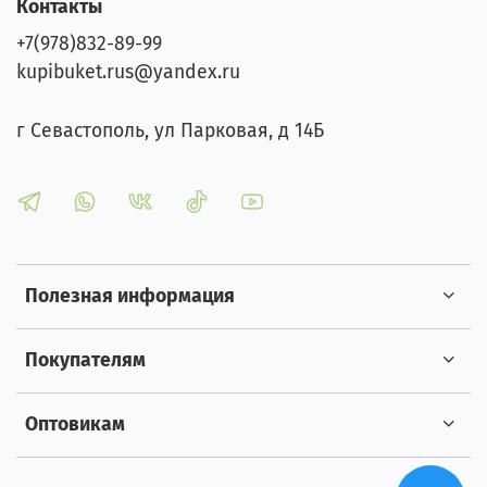
Контакты
Оперативная доставка Мы гарантируем быструю и
надежную доставку, чтобы ваш букет был свежим и
+7(978)832-89-99
безупречным. Подарите радость и эмоции с нашим
kupibuket.rus@yandex.ru
авторским сборным букетом!
г Севастополь, ул Парковая, д 14Б
Полезная информация
Покупателям
Оптовикам