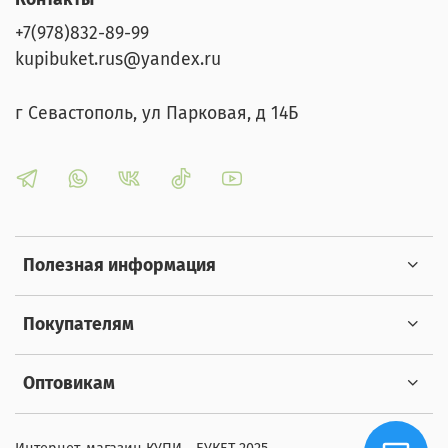
Оперативная доставка Мы гарантируем быструю и
+7(978)832-89-99
надежную доставку, чтобы ваш букет был свежим и
kupibuket.rus@yandex.ru
безупречным. Подарите радость и эмоции с нашим
великолепным букетом роз! Закажите сейчас и
г Севастополь, ул Парковая, д 14Б
сделайте своих близких счастливыми!
Полезная информация
Покупателям
Оптовикам