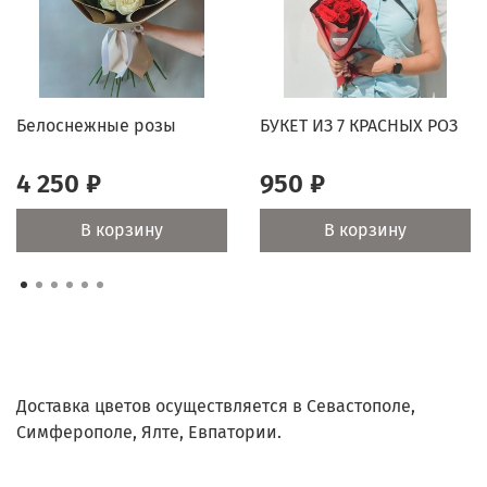
празднику и подарят радость вашим близким.
Оперативная доставка Мы гарантируем быструю и
надежную доставку, чтобы ваш букет был свежим и
безупречным. Подарите радость и эмоции с нашим
Белоснежные розы
БУКЕТ ИЗ 7 КРАСНЫХ РОЗ
великолепным букетом роз! Закажите сейчас и
сделайте своих близких счастливыми!
4 250 ₽
950 ₽
В корзину
В корзину
Доставка цветов осуществляется в Севастополе,
Симферополе, Ялте, Евпатории.