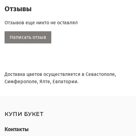
произведение искусства, отражающее вашу
Отзывы
индивидуальность.
4. Идеальный подарок: Отлично подходит для
Отзывов еще никто не оставлял
дома и офиса, добавляя яркие
акценты.
Специальное предложение! Скидка 10%
Написать отзыв
на первый заказ.
Быстрая доставка и гарантия качества! Подарите
себе и близким частичку природы, которая всегда
будет рядом!
Доставка цветов осуществляется в Севастополе,
Симферополе, Ялте, Евпатории.
КУПИ БУКЕТ
Контакты