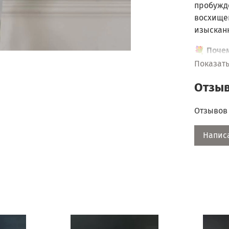
пробужд
восхище
изыскан
💐 Почем
Показат
Ярк
тон
Отзы
Све
ото
Отзывов 
Эле
атл
Напис
🎁 Идеа
люб
дор
вто
кра