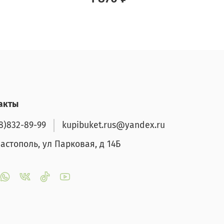
акты
8)832-89-99
kupibuket.rus@yandex.ru
вастополь, ул Парковая, д 14Б