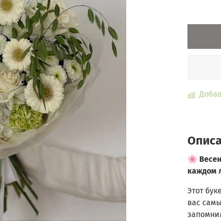
Добав
Опис
🌸 Весен
каждом 
Этот бук
вас самы
запомни