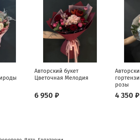
Подарите
внимания
💛
📞 Звон
радость 
Авторский букет
Авторски
ироды
Цветочная Мелодия
гортензи
розы
6 950 ₽
4 350 ₽
ферополе, Ялте, Евпатории.