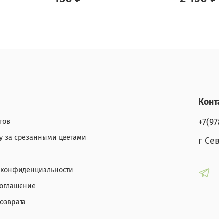
Конт
тов
+7(97
ду за срезанными цветами
г Се
 конфиденциальности
соглашение
возврата