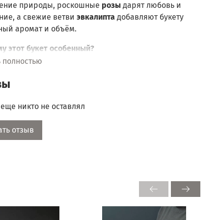
ение природы, роскошные
розы
дарят любовь и
ние, а свежие ветви
эвкалипта
добавляют букету
ный аромат и объём.
у этот букет особенный?
ь полностью
ие оттенки
— сочные розовые, белые и красные
а подарят праздник и хорошее настроение.
вы
жесть и долговечность
— каждый цветок тщательно
бран и подготовлен, чтобы радовать дольше.
еще никто не оставлял
гантная упаковка
— стильная крафт-бумага и
асная лента подчеркнут значимость подарка.
ать отзыв
льный подарок для:
имой мамы или бабушки,
огой подруги или коллеги,
рой половинки — чтобы сказать «спасибо» за её
соту и заботу.