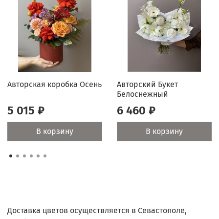
великолепным дополнением к любому празднику и
подарит радость вашим близким.
Оперативная доставка Мы гарантируем быструю и
надежную доставку, чтобы ваш букет был свежим и
безупречным.
Авторская коробка Осень
Авторский Букет
Подарите радость и эмоции с нашим авторским
Белоснежный
сборным букетом!
5 015 ₽
6 460 ₽
В корзину
В корзину
Доставка цветов осуществляется в Севастополе,