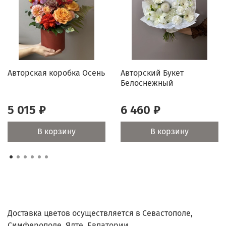
подарит радость вашим близким.
Оперативная доставка Мы гарантируем быструю и
надежную доставку, чтобы ваш букет был свежим и
безупречным.
Авторская коробка Осень
Авторский Букет
Подарите радость и эмоции с нашим авторским
Белоснежный
сборным букетом!
5 015 ₽
6 460 ₽
В корзину
В корзину
Доставка цветов осуществляется в Севастополе,
Симферополе, Ялте, Евпатории.